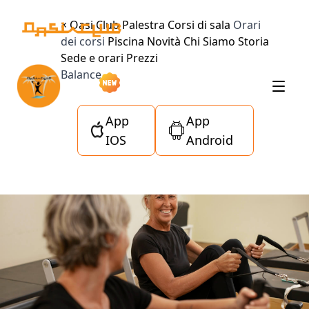
×
Oasi Club
Palestra
Corsi di sala
Orari
dei corsi
Piscina
Novità
Chi Siamo
Storia
Sede e orari
Prezzi
Balance
App
App
IOS
Android