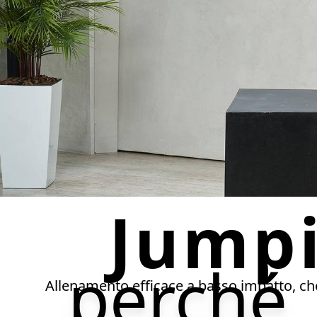
Jump
perché
Allenamento efficace a basso impatto, ch