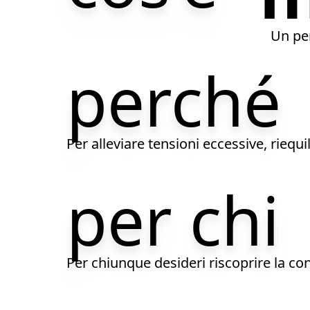
È un percorso dedicato alla riscopert
Un per
perché
Per alleviare tensioni eccessive, riequ
per chi
Per chiunque desideri riscoprire la con