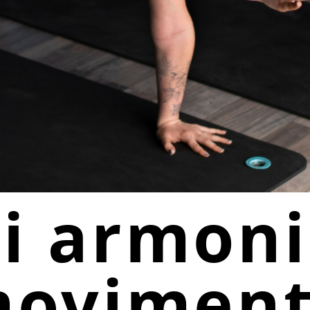
i armoni
ovimen