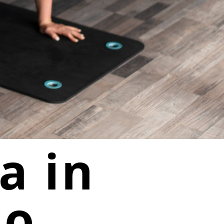
a in
to