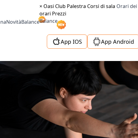
×
Oasi Club
Palestra
Corsi di sala
Orari dei
orari
Prezzi
Balance
ina
Novità
Balance
App IOS
App Android