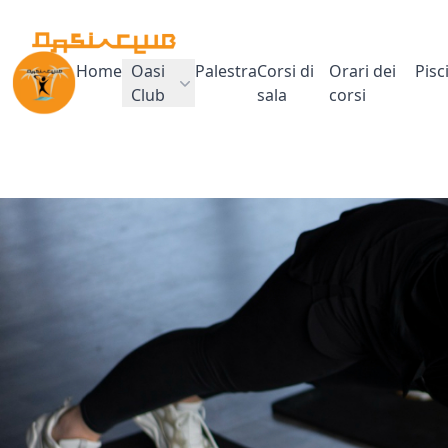
Home
Oasi
Palestra
Corsi di
Orari dei
Pisc
Club
sala
corsi