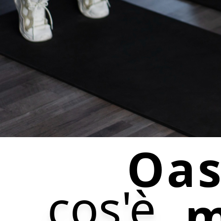
Oas
cos'è
m